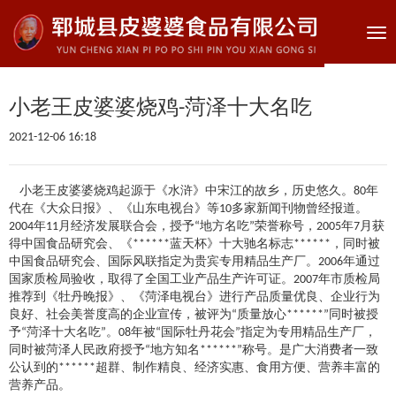
Tog
nav
小老王皮婆婆烧鸡-菏泽十大名吃
2021-12-06 16:18
小老王皮婆婆烧鸡起源于《水浒》中宋江的故乡，历史悠久。80年
代在《大众日报》、《山东电视台》等10多家新闻刊物曾经报道。
2004年11月经济发展联合会，授予“地方名吃”荣誉称号，2005年7月获
得中国食品研究会、《******蓝天杯》十大驰名标志******，同时被
中国食品研究会、国际风联指定为贵宾专用精品生产厂。2006年通过
国家质检局验收，取得了全国工业产品生产许可证。2007年市质检局
推荐到《牡丹晚报》、《菏泽电视台》进行产品质量优良、企业行为
良好、社会美誉度高的企业宣传，被评为“质量放心******”同时被授
予“菏泽十大名吃”。08年被“国际牡丹花会”指定为专用精品生产厂，
同时被菏泽人民政府授予“地方知名******”称号。是广大消费者一致
公认到的******超群、制作精良、经济实惠、食用方便、营养丰富的
营养产品。