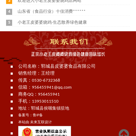
3
欢迎进入小老王皮婆婆烧鸡店网站
4
山东省（食品行业）十佳消费******
5
小老王皮婆婆烧鸡-生态散养绿色健康
公司名称：郓城县皮婆婆食品有限公司
销售经理：王经理
传真：0530-6732368
信箱：956455941@qq.com
商务QQ：956455941
手机：
13953011510
地址：郓城县侯咽集镇驻地
备案号：鲁IP备
本站由
未来互联
设计