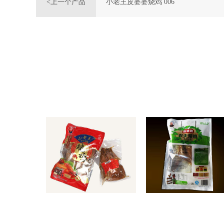
<上一个产品
小老王皮婆婆烧鸡 006