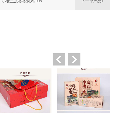
小老王皮婆婆烧鸡 008
下一个产品>