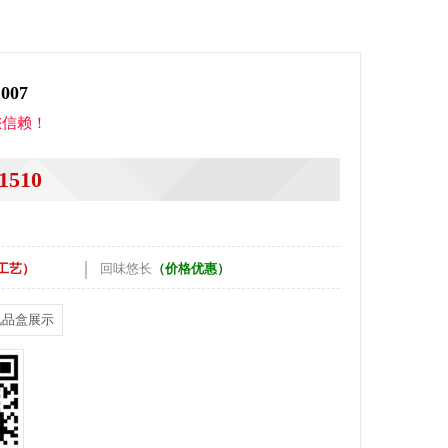
07
您信赖！
1510
|
工艺）
回味悠长
（价格优惠）
礼品盒展示