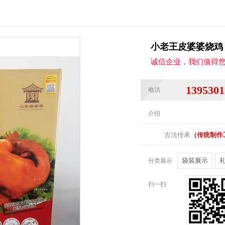
小老王皮婆婆烧鸡 0
诚信企业，我们值得
1395301
电话
介绍
古法传承
（传统制作
袋装展示
分类展示
扫一扫